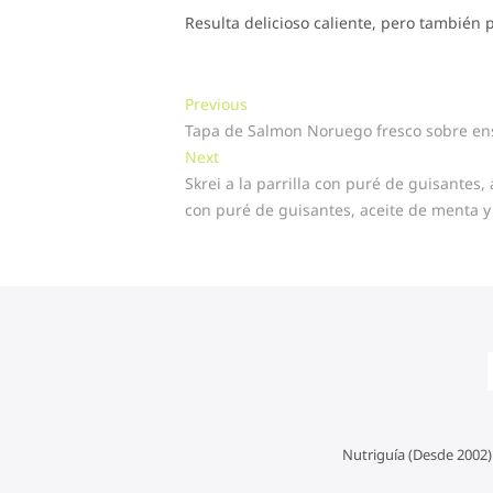
Resulta delicioso caliente, pero también 
Navegación
Previous
Previous
post:
Tapa de Salmon Noruego fresco sobre ens
de
Next
Next
entradas
post:
Skrei a la parrilla con puré de guisantes,
con puré de guisantes, aceite de menta 
Nutriguía (Desde 2002)