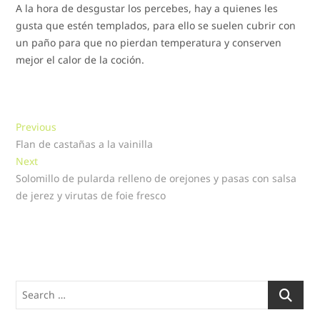
A la hora de desgustar los percebes, hay a quienes les
gusta que estén templados, para ello se suelen cubrir con
un paño para que no pierdan temperatura y conserven
mejor el calor de la coción.
Navegación
Previous
Previous
post:
Flan de castañas a la vainilla
de
Next
Next
entradas
post:
Solomillo de pularda relleno de orejones y pasas con salsa
de jerez y virutas de foie fresco
Search
…