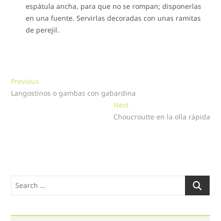
espátula ancha, para que no se rompan; disponerlas
en una fuente. Servirlas decoradas con unas ramitas
de perejil.
Navegación
Previous
Previous
post:
Langostinos o gambas con gabardina
de
Next
Next
entradas
post:
Choucroutte en la olla rápida
Search
…