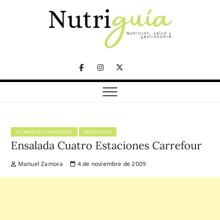
Skip
to
content
NUTRICIÓN, SALUD Y GASTRONOMÍA
Nutriguía (Desde
Facebook
Instagram
Twitter
2002)
Telegram
ALIMENTOS ENVASADOS
ENSALADAS
Ensalada Cuatro Estaciones Carrefour
Manuel Zamora
4 de noviembre de 2009