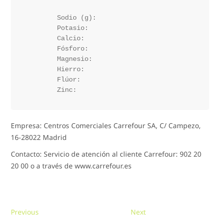
	Sodio (g):

	Potasio:

	Calcio:

	Fósforo:

	Magnesio:

	Hierro:

	Flúor:

Empresa: Centros Comerciales Carrefour SA, C/ Campezo,
16-28022 Madrid
Contacto: Servicio de atención al cliente Carrefour: 902 20
20 00 o a través de www.carrefour.es
Navegación
Previous
Next
Previous
Next