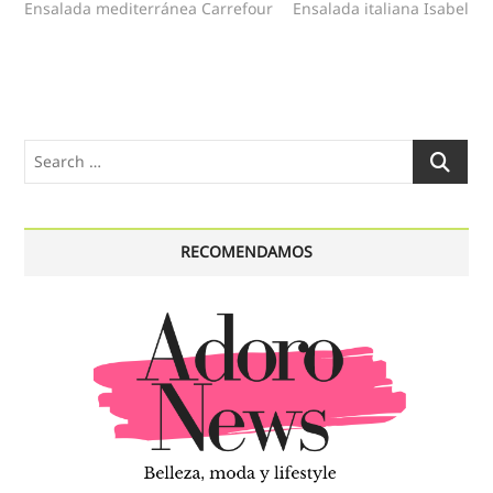
post:
post:
Ensalada mediterránea Carrefour
Ensalada italiana Isabel
de
entradas
Search
…
RECOMENDAMOS