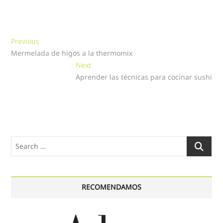
Navegación
Previous
Previous
post:
Mermelada de higos a la thermomix
de
Next
Next
entradas
post:
Aprender las técnicas para cocinar sushi
Search
…
RECOMENDAMOS