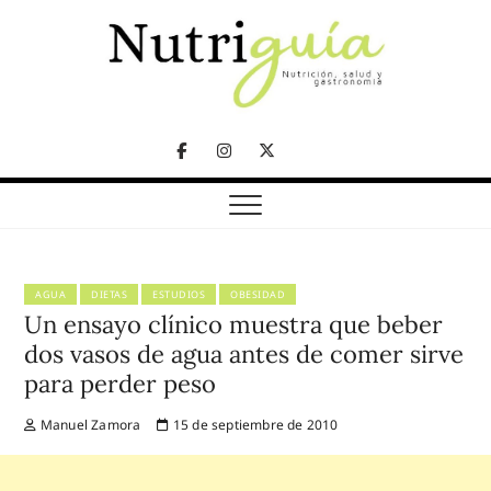
Skip
to
content
NUTRICIÓN, SALUD Y GASTRONOMÍA
Nutriguía (Desde
Facebook
Instagram
Twitter
2002)
Telegram
AGUA
DIETAS
ESTUDIOS
OBESIDAD
Un ensayo clínico muestra que beber
dos vasos de agua antes de comer sirve
para perder peso
Manuel Zamora
15 de septiembre de 2010