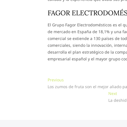
FAGOR ELECTRODOMÉST
El Grupo Fagor Electrodomésticos es el q
de mercado en España de 18,1% y una fac
comercial se extiende a 130 países de to
comerciales, siendo la innovación, interna
desarrolla el plan estratégico de la co
empresarial español y el mayor grupo co
Navegación
Previous
Previous
post:
Los zumos de fruta son el mejor aliado pa
de
Next
Next
entradas
post:
La deshid