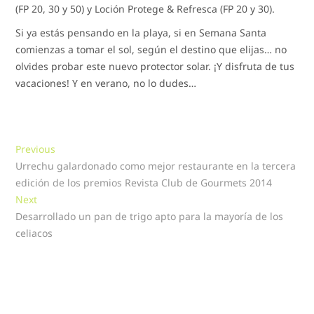
(FP 20, 30 y 50) y Loción Protege & Refresca (FP 20 y 30).
Si ya estás pensando en la playa, si en Semana Santa
comienzas a tomar el sol, según el destino que elijas… no
olvides probar este nuevo protector solar. ¡Y disfruta de tus
vacaciones! Y en verano, no lo dudes…
Navegación
Previous
Previous
post:
Urrechu galardonado como mejor restaurante en la tercera
de
edición de los premios Revista Club de Gourmets 2014
entradas
Next
Next
post:
Desarrollado un pan de trigo apto para la mayoría de los
celiacos