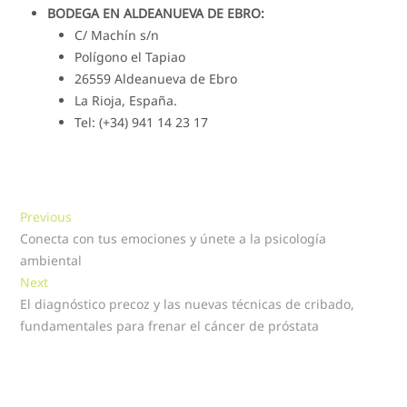
BODEGA EN ALDEANUEVA DE EBRO:
C/ Machín s/n
Polígono el Tapiao
26559 Aldeanueva de Ebro
La Rioja, España.
Tel: (+34) 941 14 23 17
Navegación
Previous
Previous
post:
Conecta con tus emociones y únete a la psicología
de
ambiental
entradas
Next
Next
post:
El diagnóstico precoz y las nuevas técnicas de cribado,
fundamentales para frenar el cáncer de próstata