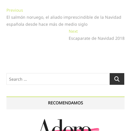
Navegación
Previous
Previous
post:
El salmón noruego, el aliado imprescindible de la Navidad
de
española desde hace más de medio siglo
entradas
Next
Next
post:
Escaparate de Navidad 2018
Search
…
RECOMENDAMOS