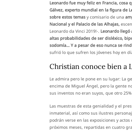
Leonardo fue muy feliz en Francia, cosa qu
Gálvez, experto mundial en la figura de 
sobre estos temas
y comisario de una
amp
Nacional y el Palacio de las Alhajas,
escena
Leonardo da Vinci 2019!-.
Leonardo llegó a
altas probabilidades de ser disléxico, bip
sodomía… Y a pesar de eso nunca se rind
sufrió lo que sufren los jóvenes hoy en d
Christian conoce bien a
Le admira pero le pone en su lugar: La g
encima de Miguel Ángel, pero la gente no
sus inventos no eran suyos, que otro 25%
Las muestras de esta genialidad y el pre
inmaterial, así como sus ilustres persona
podrán verse en las exposiciones y actos 
próximos meses, repartidas en cuatro gra