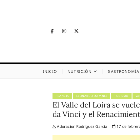
Skip
to
content
Facebook
Instagram
Twitter
Telegram
Nutrig
NUTRICIÓN, SALUD
INICIO
NUTRICIÓN
GASTRONOMÍA
FRANCIA
LEONARDO DA VINCI
TURISMO
VA
El Valle del Loira se vue
da Vinci y el Renacimien
Adoracion Rodríguez García
17 de febrer