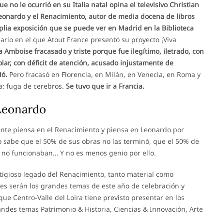
e no le ocurrió en su Italia natal opina el televisivo Christian
Leonardo y el Renacimiento, autor de media docena de libros
lia exposición que se puede ver en Madrid en la Biblioteca
rio en el que Atout France presentó su proyecto ¡Viva
 Amboise fracasado y triste porque fue ilegítimo, iletrado, con
olar, con déficit de atención, acusado injustamente de
ió.
Pero fracasó en Florencia, en Milán, en Venecia, en Roma y
ía: fuga de cerebros.
Se tuvo que ir a Francia.
 Leonardo
ente piensa en el Renacimiento y piensa en Leonardo por
 sabe que el 50% de sus obras no las terminó, que el 50% de
 no funcionaban… Y no es menos genio por ello.
stigioso legado del Renacimiento, tanto material como
jes serán los grandes temas de este año de celebración y
que Centro-Valle del Loira tiene previsto presentar en los
ndes temas Patrimonio & Historia, Ciencias & Innovación, Arte