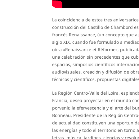
La coincidencia de estos tres aniversarios
construcción del Castillo de Chambord e
francés Renaissance, (un concepto que a
siglo XIX, cuando fue formulado a mediado
obra «Renaissance et Réforme», publicada 
una celebración sin precedentes que cubr
espacios, simposios científicos internacio
audiovisuales, creación y difusión de obra
técnicos y científicos, propuestas digital
La Región Centro-Valle del Loira, esplend
Francia, desea proyectar en el mundo cont
porvenir, la efervescencia y el arte del b
Bonneau, Presidente de la Región Centro-V
de actualidad constituyen una oportunida
las energías y todo el territorio en torno
letras, música, jardines, ciencias y revol