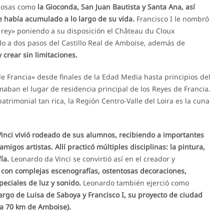
giosas como
la Gioconda, San Juan Bautista y Santa Ana, así
 había acumulado a lo largo de su vida.
Francisco I le nombró
l rey» poniendo a su disposición el Château du Cloux
ado a dos pasos del Castillo Real de Amboise, además de
 crear sin limitaciones.
 de Francia» desde finales de la Edad Media hasta principios del
rmaban el lugar de residencia principal de los Reyes de Francia.
 patrimonial tan rica, la Región Centro-Valle del Loira es la cuna
 Vinci vivió rodeado de sus alumnos, recibiendo a importantes
igos artistas. Allí practicó múltiples disciplinas: la pintura,
ía.
Leonardo da Vinci se convirtió así en el creador y
s con complejas escenografías, ostentosas decoraciones,
peciales de luz y sonido.
Leonardo también ejerció como
argo de Luisa de Saboya y Francisco I, su proyecto de ciudad
(a 70 km de Amboise).