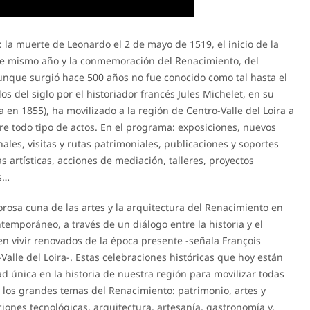
: la muerte de Leonardo el 2 de mayo de 1519, el inicio de la
se mismo año y la conmemoración del Renacimiento, del
unque surgió hace 500 años no fue conocido como tal hasta el
s del siglo por el historiador francés Jules Michelet, en su
en 1855), ha movilizado a la región de Centro-Valle del Loira a
e todo tipo de actos. En el programa: exposiciones, nuevos
nales, visitas y rutas patrimoniales, publicaciones y soportes
s artísticas, acciones de mediación, talleres, proyectos
es…
orosa cuna de las artes y la arquitectura del Renacimiento en
emporáneo, a través de un diálogo entre la historia y el
uen vivir renovados de la época presente -señala François
alle del Loira-. Estas celebraciones históricas que hoy están
d única en la historia de nuestra región para movilizar todas
 a los grandes temas del Renacimiento: patrimonio, artes y
uciones tecnológicas, arquitectura, artesanía, gastronomía y,