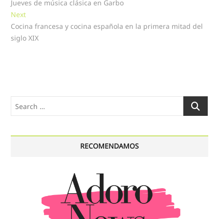
post:
Jueves de música clásica en Garbo
de
Next
Next
entradas
post:
Cocina francesa y cocina española en la primera mitad del
siglo XIX
Search
…
RECOMENDAMOS