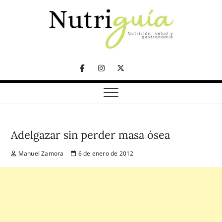
Skip
to
content
NUTRICIÓN, SALUD Y GASTRONOMÍA
Nutriguía (Desde
Facebook
Instagram
Twitter
2002)
Telegram
Adelgazar sin perder masa ósea
Manuel Zamora
6 de enero de 2012