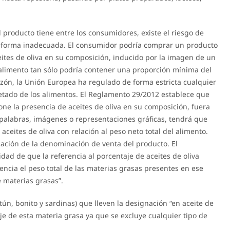
producto tiene entre los consumidores, existe el riesgo de
 forma inadecuada. El consumidor podría comprar un producto
eites de oliva en su composición, inducido por la imagen de un
e alimento tan sólo podría contener una proporción mínima del
azón, la Unión Europea ha regulado de forma estricta cualquier
uetado de los alimentos. El Reglamento 29/2012 establece que
ne la presencia de aceites de oliva en su composición, fuera
e palabras, imágenes o representaciones gráficas, tendrá que
aceites de oliva con relación al peso neto total del alimento.
uación de la denominación de venta del producto. El
ad de que la referencia al porcentaje de aceites de oliva
ncia el peso total de las materias grasas presentes en ese
e materias grasas”.
tún, bonito y sardinas) que lleven la designación “en aceite de
aje de esta materia grasa ya que se excluye cualquier tipo de