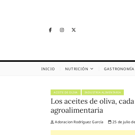
Skip
to
content
Facebook
Instagram
Twitter
Telegram
Nutrig
NUTRICIÓN, SALUD
INICIO
NUTRICIÓN
GASTRONOMÍA
ACEITE DE OLIVA
INDUSTRIA ALIMENTARIA
Los aceites de oliva, cada
agroalimentaria
Adoracion Rodríguez García
25 de julio d