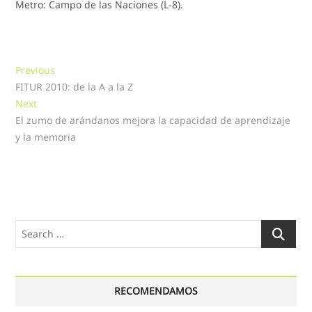
Metro: Campo de las Naciones (L-8).
Navegación
Previous
Previous
post:
FITUR 2010: de la A a la Z
de
Next
Next
entradas
post:
El zumo de arándanos mejora la capacidad de aprendizaje
y la memoria
Search
…
RECOMENDAMOS