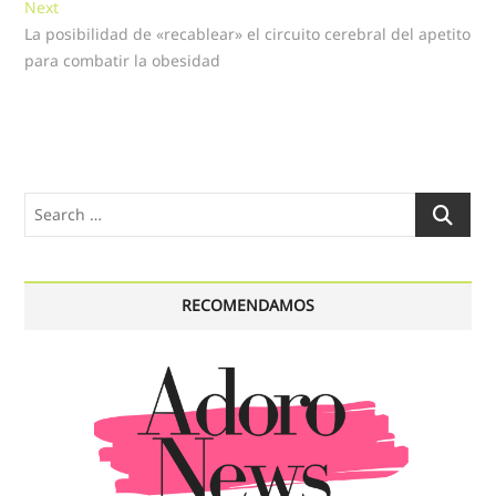
Next
Next
entradas
post:
La posibilidad de «recablear» el circuito cerebral del apetito
para combatir la obesidad
Search
…
RECOMENDAMOS