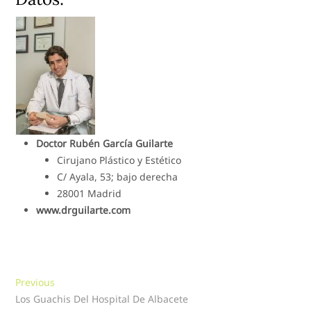
Doctor Rubén García Guilarte
Cirujano Plástico y Estético
C/ Ayala, 53; bajo derecha
28001 Madrid
www.drguilarte.com
Navegación
Previous
Previous
post:
Los Guachis Del Hospital De Albacete
de