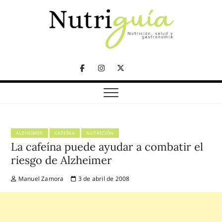
Skip
to
content
NUTRICIÓN, SALUD Y GASTRONOMÍA
Nutriguía (Desde
Facebook
Instagram
Twitter
2002)
Telegram
ALZHEIMER
CAFEÍNA
NUTRICIÓN
La cafeína puede ayudar a combatir el
riesgo de Alzheimer
Manuel Zamora
3 de abril de 2008