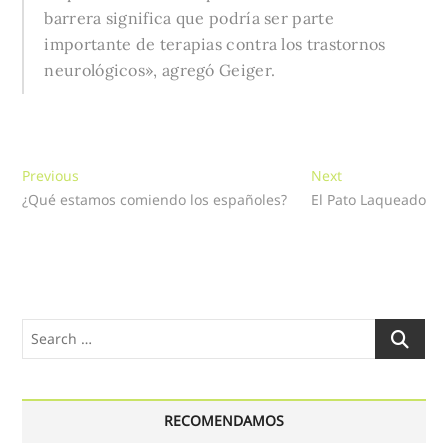
barrera significa que podría ser parte
importante de terapias contra los trastornos
neurológicos», agregó Geiger.
Navegación
Previous
Next
Previous
Next
post:
post:
¿Qué estamos comiendo los españoles?
El Pato Laqueado
de
entradas
Search
…
RECOMENDAMOS