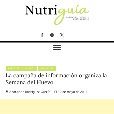
Skip
to
content
NUTRICIÓN, SALUD Y GASTRONOMÍA
Nutriguía (Desde
Facebook
Instagram
Twitter
2002)
Telegram
EVENTOS
HUEVOS
JORNADAS
La campaña de información organiza la
Semana del Huevo
Adoracion Rodríguez García
30 de mayo de 2016