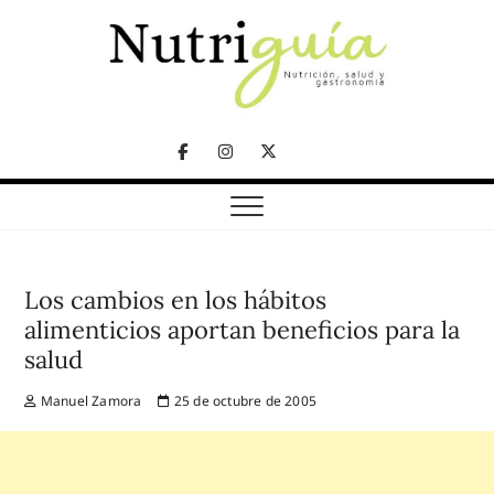
Skip
to
content
NUTRICIÓN, SALUD Y GASTRONOMÍA
Nutriguía (Desde
Facebook
Instagram
Twitter
2002)
Telegram
Los cambios en los hábitos
alimenticios aportan beneficios para la
salud
Manuel Zamora
25 de octubre de 2005