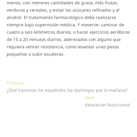
menos, con menores cantidades de grasa, más frutas,
verduras y cereales, y evitar los azúcares refinados y el
alcohol. El tratamiento farmacológico debe realizarse
siempre bajo supervisión médica. Y moverse: caminar de
cuatro a seis kilómetros diarios, o hacer ejercicios aeróbicos
de 15 a 20 minutos diarios, aderezados con alguno que
requiera vencer resistencia, como levantar unas pesas
pequeñas o subir escaleras.
Navegación
Previous
Previous
post:
¿Qué hacemos los españoles los domingos por la mañana?
de
Next
Next
entradas
post:
Valoración Nutricional