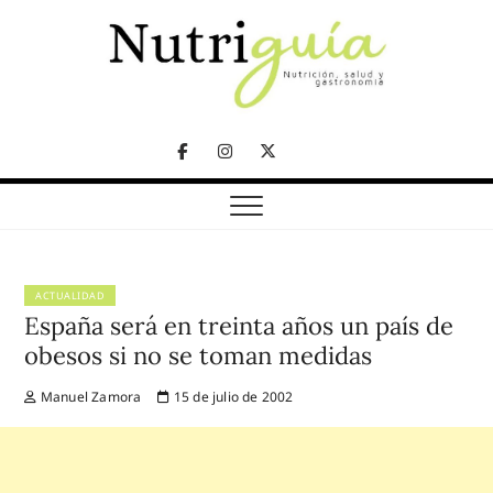
Skip
to
content
NUTRICIÓN, SALUD Y GASTRONOMÍA
Nutriguía (Desde
Facebook
Instagram
Twitter
2002)
Telegram
ACTUALIDAD
España será en treinta años un país de
obesos si no se toman medidas
Manuel Zamora
15 de julio de 2002