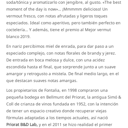
soda/tónica y aromatizarlo con jengibre, al gusto. «The best
moment of the day is now»… ¡Mmmmm delicioso! Un
vermout fresco, con notas afrutadas y ligeros toques
especiados. Ideal como aperitivo, pero también perfecto en
coctelería… Y además, tiene el premio al Mejor vermut
blanco 2019.
En nariz percibimos miel de enrada, para dar paso a un
especiado complejo, con notas florales de brandy y jerez.
De entrada en boca melosa y dulce, con una acidez
escondida hasta el final, que sorprende junto a un suave
amargor y retrogusto a mistela. De final medio largo, en el
que destacan suaves notas amargas.
Los propietarios de Fontalia, en 1998 compraron una
pequeña bodega en Bellmunt del Priorat, la antigua Simó &
Coll de crianza de vinos fundada en 1952, con la intención
de tener un espacio creativo donde recuperar viejas
fórmulas adaptadas a los tiempos actuales, así nació
Priorat B&D Lab,
y en el 2011 se hizo realidad el primer