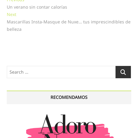
Navegación
post:
Un verano sin contar calorías
de
Next
Next
entradas
post:
Mascarillas Insta-Masque de Nuxe… tus imprescindibles de
belleza
Search
…
RECOMENDAMOS