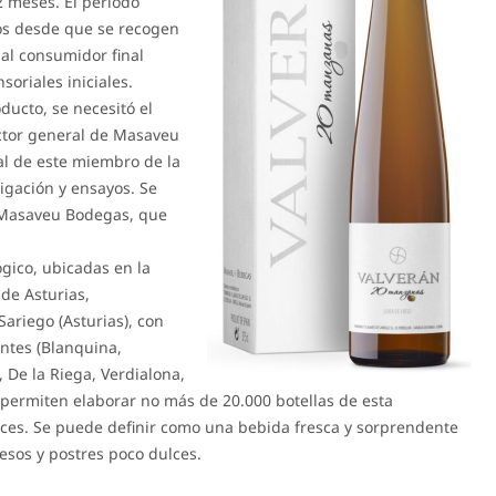
2 meses. El periodo
os desde que se recogen
 al consumidor final
oriales iniciales.
ducto, se necesitó el
ector general de Masaveu
l de este miembro de la
tigación y ensayos. Se
e Masaveu Bodegas, que
ógico, ubicadas en la
de Asturias,
Sariego (Asturias), con
ntes (Blanquina,
 De la Riega, Verdialona,
 permiten elaborar no más de 20.000 botellas de esta
tices. Se puede definir como una bebida fresca y sorprendente
esos y postres poco dulces.