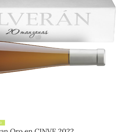
LO
ran Oro en CINVE 2022