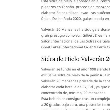
Esta sidra de hielo, elaborada en el centr
pioneros en España, procede de manzanas
elaboración se utilizan levaduras autócton
único. De la añada 2020, galardonada en 
Valverán 20 Manzanas ha sido galardonad
gran prestigio como son Gilbert & Gaillar
Salón Internacional de Las Sidras de Gala,
Great Lakes International Cider & Perry C
Sidra de Hielo Valverán
Valverán se fundó en el año 1998 siendo 
exclusiva sidra de hielo de la península i
Valverán 20 manzanas procede de la cant
elaborar cada botella de 37,5 cl., ya que 
concentrado de, mínimo, 20 manzanas.
Esta bebida se consigue tras un complej
a 20 grados bajo cero, una posterior fer