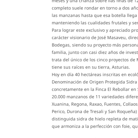
meses y una crianza sobre lías finas de 1
completo suele rondar en torno a dos añ
las manzanas hasta que esa botella llega
manteniendo las cualidades frutales y sens
Para lograr este exclusivo y apreciado pro
carácter visionario de José Masaveu, dir
Bodegas, siendo su proyecto más persona
familia, junto con casi diez años de inves
trata del único de los cinco proyectos d
tiene sus raíces en su tierra, Asturias.
Hoy en día 40 hectáreas inscritas en ecol
Denominación de Origen Protegida Sidra 
concretamente en la Finca El Rebollar en 
20.000 manzanos de 11 variedades difere
Xuanina, Regona, Raxao, Fuentes, Collaos,
Perico, Durona de Tresali y San Roqueña)
distinguida sidra de hielo repleta de ma
que armoniza a la perfección con foie, qu