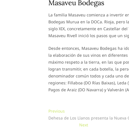
Masaveu Bodegas
La familia Masaveu comienza a invertir en 
Bodegas Murua en la DOCa. Rioja, pero la
siglo XIX, concretamente en Castellar del 
Masaveu Rivell inició los pasos que un s
Desde entonces, Masaveu Bodegas ha ido c
la elaboración de sus vinos en diferentes
máximo respeto a la tierra, en las que po
logran transmitir, en cada botella, la pe
denominador común todos y cada uno de 
regiones: Fillaboa (DO Rías Baixas), Leda (
Pagos de Araiz (DO Navarra) y Valverán (A
Navegación
Previous
Previous
post:
Dehesa de Los Llanos presenta la Nueva 
de
Next
Next