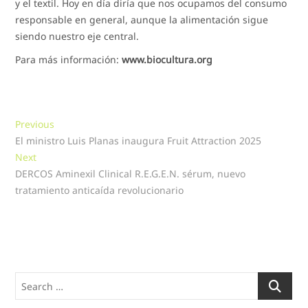
y el textil. Hoy en día diría que nos ocupamos del consumo
responsable en general, aunque la alimentación sigue
siendo nuestro eje central.
Para más información:
www.biocultura.org
Navegación
Previous
Previous
post:
El ministro Luis Planas inaugura Fruit Attraction 2025
de
Next
Next
entradas
post:
DERCOS Aminexil Clinical R.E.G.E.N. sérum, nuevo
tratamiento anticaída revolucionario
Search
…