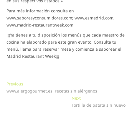
en sus respectivos Estados.»
Para más información consulta en
www.saboresyconsumidores.com; www.esmadrid.com;
www.madrid-restaurantweek.com
¡¡¡Ya tienes a tu disposición los menús que cada maestro de
cocina ha elaborado para este gran evento. Consulta tu
menú, llama para reservar mesa y comienza a saborear el
Madrid Restaurant Week¡¡¡
Navegación
Previous
Previous
post:
www.alergogourmet.es: recetas sin alérgenos
de
Next
Next
entradas
post:
Tortilla de patata sin huevo