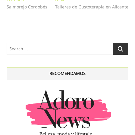
Navegación
post:
post:
Salmorejo Cordobés
Talleres de Gustoterapia en Alicante
de
entradas
Search
…
RECOMENDAMOS