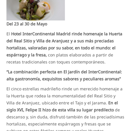
Del 23 al 30 de Mayo
El
Hotel InterContinental Madrid rinde homenaje la Huerta
del Real Sitio y Villa de Aranjuez y a sus más preciadas
hortalizas, valoradas por su sabor, en todo el mundo: el
espárrago y la fresa,
con platos elaborados a partir de
recetas tradicionales con toques contemporáneos.
“La combinación perfecta en El Jardín del InterContinental:
alta gastronomía, exquisitos sabores y peculiares aromas”
El cinco estrellas madrileño rinde un merecido homenaje a
la Huerta que rodea la monumentalidad del Real Sitio y
Villa de Aranjuez, ubicado entre el Tajo y el Jarama.
En el
siglo XVI, Felipe II hizo de esta villa su lugar predilecto
de
descanso y, sin duda, disfrutó también de las preciadísimas
hortalizas, especialmente espárragos y fresas que se
cultivan en estos fértiles campos y reales Huertas