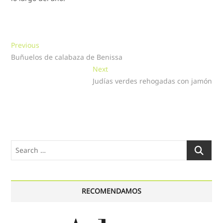
Navegación
Previous
Previous
post:
Buñuelos de calabaza de Benissa
de
Next
Next
entradas
post:
Judías verdes rehogadas con jamón
Search
…
RECOMENDAMOS