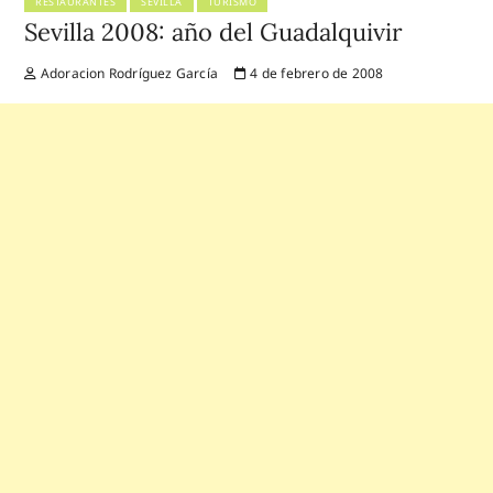
RESTAURANTES
SEVILLA
TURISMO
Sevilla 2008: año del Guadalquivir
Adoracion Rodríguez García
4 de febrero de 2008