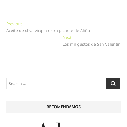
Navegación
Previous
Previous
post:
Aceite de oliva virgen extra picante de Aliño
de
Next
Next
entradas
post:
Los mil gustos de San Valentín
Search
…
RECOMENDAMOS