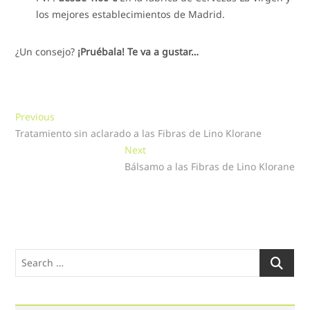
los mejores establecimientos de Madrid.
¿Un consejo?
¡Pruébala! Te va a gustar…
Navegación
Previous
Previous
post:
Tratamiento sin aclarado a las Fibras de Lino Klorane
de
Next
Next
entradas
post:
Bálsamo a las Fibras de Lino Klorane
Search
…