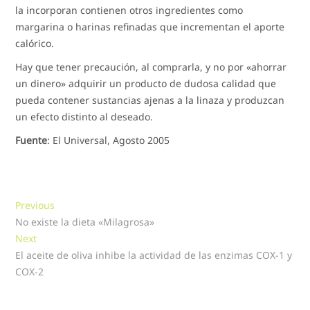
la incorporan contienen otros ingredientes como
margarina o harinas refinadas que incrementan el aporte
calórico.
Hay que tener precaución, al comprarla, y no por «ahorrar
un dinero» adquirir un producto de dudosa calidad que
pueda contener sustancias ajenas a la linaza y produzcan
un efecto distinto al deseado.
Fuente
: El Universal, Agosto 2005
Navegación
Previous
Previous
post:
No existe la dieta «Milagrosa»
de
Next
Next
entradas
post:
El aceite de oliva inhibe la actividad de las enzimas COX-1 y
COX-2