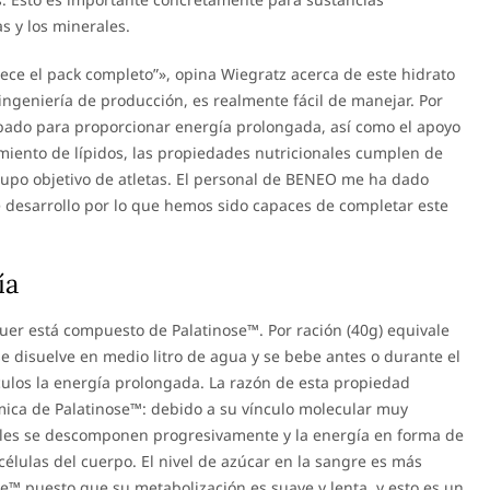
s y los minerales.
ece el pack completo”», opina Wiegratz acerca de este hidrato
ingeniería de producción, es realmente fácil de manejar. Por
obado para proporcionar energía prolongada, así como el apoyo
iento de lípidos, las propiedades nutricionales cumplen de
rupo objetivo de atletas. El personal de BENEO me ha dado
 desarrollo por lo que hemos sido capaces de completar este
ía
uer está compuesto de Palatinose™. Por ración (40g) equivale
disuelve en medio litro de agua y se bebe antes o durante el
ulos la energía prolongada. La razón de esta propiedad
mica de Palatinose™: debido a su vínculo molecular muy
nales se descomponen progresivamente y la energía en forma de
células del cuerpo. El nivel de azúcar en la sangre es más
™ puesto que su metabolización es suave y lenta, y esto es un