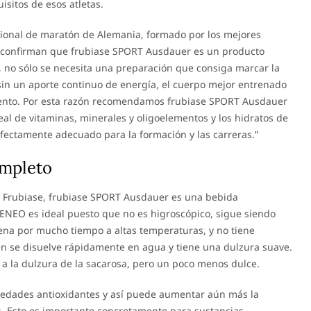
isitos de esos atletas.
ional de maratón de Alemania, formado por los mejores
n confirman que frubiase SPORT Ausdauer es un producto
a, no sólo se necesita una preparación que consiga marcar la
sin un aporte continuo de energía, el cuerpo mejor entrenado
iento. Por esta razón recomendamos frubiase SPORT Ausdauer
eal de vitaminas, minerales y oligoelementos y los hidratos de
fectamente adecuado para la formación y las carreras.”
ompleto
s Frubiase, frubiase SPORT Ausdauer es una bebida
 BENEO es ideal puesto que no es higroscópico, sigue siendo
ena por mucho tiempo a altas temperaturas, y no tiene
én se disuelve rápidamente en agua y tiene una dulzura suave.
 a la dulzura de la sacarosa, pero un poco menos dulce.
edades antioxidantes y así puede aumentar aún más la
os. Esto es importante concretamente para sustancias