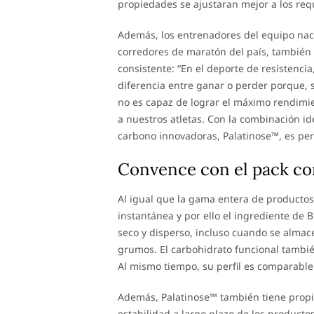
propiedades se ajustaran mejor a los requ
Además, los entrenadores del equipo nac
corredores de maratón del país, tambié
consistente: “En el deporte de resistenci
diferencia entre ganar o perder porque, 
no es capaz de lograr el máximo rendim
a nuestros atletas. Con la combinación id
carbono innovadoras, Palatinose™, es per
Convence con el pack c
Al igual que la gama entera de producto
instantánea y por ello el ingrediente de
seco y disperso, incluso cuando se almac
grumos. El carbohidrato funcional tambi
Al mismo tiempo, su perfil es comparable
Además, Palatinose™ también tiene propi
estabilidad a largo plazo de los product