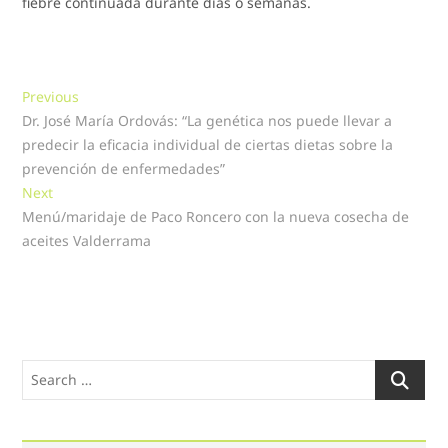
fiebre continuada durante días o semanas.
Navegación
Previous
Previous
post:
Dr. José María Ordovás: “La genética nos puede llevar a
de
predecir la eficacia individual de ciertas dietas sobre la
entradas
prevención de enfermedades”
Next
Next
post:
Menú/maridaje de Paco Roncero con la nueva cosecha de
aceites Valderrama
Search
…