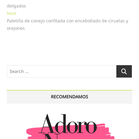
de
delgados
entradas
Next
Next
post:
Paletilla de conejo confitada con encebollado de ciruelas y
orejones
Search
…
RECOMENDAMOS