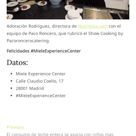
Adoración Rodríguez, directora de
Nutriguia.com
con el
equipo de Paco Roncero, que rubricó el Show Cooking by
Pacoroncerocatering.
Felicidades #MieleExperienceCenter
Datos:
Miele Experience Center
Calle Claudio Coello, 17
28001 Madrid
#MieleExperienceCenter
Navegación
Previous
Previous
post:
El consumo de leche entera se asocia con niños más