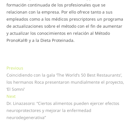
formación continuada de los profesionales que se
relacionan con la empresa. Por ello ofrece tanto a sus
empleados como a los médicos prescriptores un programa
de actualizaciones sobre el método con el fin de aumentar
y actualizar los conocimientos en relación al Método
PronoKal® y a la Dieta Proteinada.
Navegación
Previous
Previous
post:
Coincidiendo con la gala ‘The World’s 50 Best Restaurants’,
de
los hermanos Roca presentaron mundialmente el proyecto,
entradas
‘El Somni’
Next
Next
post:
Dr. Linazasoro: “Ciertos alimentos pueden ejercer efectos
neuroprotectores y mejorar la enfermedad
neurodegenerativa”